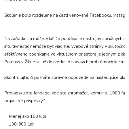
Školenie bolo rozdelené na časti venované Facebooku, Instag
Na začiatku sa môže zdať, že používanie nástrojov sociálnych si
intuitívne.Nič nemôže byť viac zlé. Webové stránky v skutočnost
efektívneho podnikania vo virtuálnom priestore je jedným z cie
Polonus v Žiline sa už dozvedeli o hlavných problémoch kurzu a uv
Skontrolujte, či poznáte správne odpovede na nasledujúce ukážk
Prevádzkujete fanpage, kde ste zhromaždili komunitu 1000 fanúš
organické príspevky?

    Menej ako 100 ľudí

    100-300 ľudí
