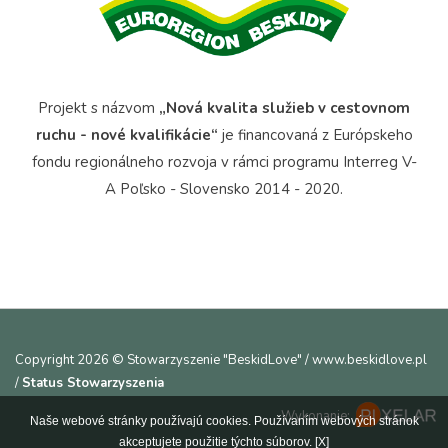
Projekt s názvom
„Nová kvalita služieb v cestovnom
ruchu - nové kvalifikácie“
je financovaná z Európskeho
fondu regionálneho rozvoja v rámci programu Interreg V-
A Poľsko - Slovensko 2014 - 2020.
Copyright 2026 © Stowarzyszenie "BeskidLove" / www.beskidlove.pl
/
Status Stowarzyszenia
Wykonanie:
Naše webové stránky používajú cookies. Používaním webových stránok
akceptujete použitie týchto súborov.
[X]