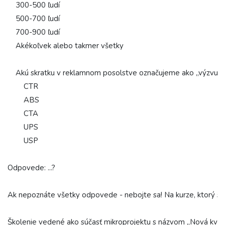
    300-500 ľudí

    500-700 ľudí

    700-900 ľudí

    Akékoľvek alebo takmer všetky

    Akú skratku v reklamnom posolstve označujeme ako „výzvu na
        CTR

        ABS

        CTA

        UPS

        USP

Odpovede: ...?

Ak nepoznáte všetky odpovede - nebojte sa! Na kurze, ktorý sa ch
Školenie vedené ako súčasť mikroprojektu s názvom „Nová kvalit