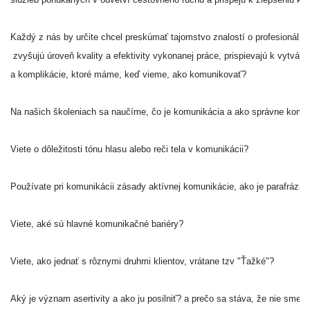
Každý z nás by určite chcel preskúmať tajomstvo znalostí o profesionálnom
 zvyšujú úroveň kvality a efektivity vykonanej práce, prispievajú k vytvá
a komplikácie, ktoré máme, keď vieme, ako komunikovať?

Na našich školeniach sa naučíme, čo je komunikácia a ako správne komun
Viete o dôležitosti tónu hlasu alebo reči tela v komunikácii?

Používate pri komunikácii zásady aktívnej komunikácie, ako je parafráza, 
Viete, aké sú hlavné komunikačné bariéry?

Viete, ako jednať s rôznymi druhmi klientov, vrátane tzv "Ťažké"?

Aký je význam asertivity a ako ju posilniť? a prečo sa stáva, že nie sme sc