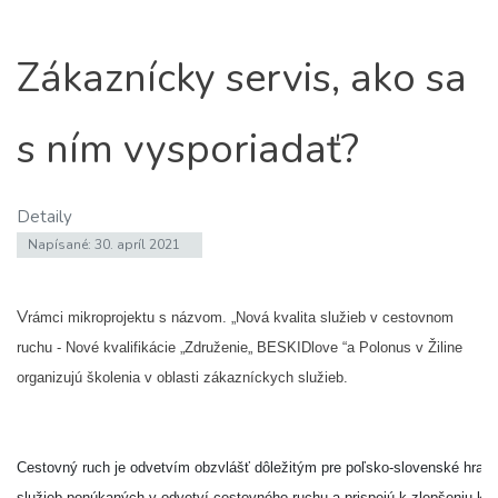
Zákaznícky servis, ako sa
s ním vysporiadať?
Detaily
Napísané: 30. apríl 2021
V
rámci mikroprojektu s názvom. „Nová kvalita služieb
v cestovnom
ruchu - Nové kvalifikácie „Združenie„ BESKIDlove “a Polonus v Žiline
organizujú školenia v oblasti zákazníckych služieb.
Cestovný ruch je odvetvím obzvlášť dôležitým pre poľsko-slovenské hrani
služieb ponúkaných v odvetví cestovného ruchu a prispejú k zlepšeniu kva