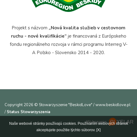
Projekt s názvom
„Nová kvalita služieb v cestovnom
ruchu - nové kvalifikácie“
je financovaná z Európskeho
fondu regionálneho rozvoja v rámci programu Interreg V-
A Poľsko - Slovensko 2014 - 2020.
Copyright 2026 © Stowarzyszenie "BeskidLove" / www.beskidlove.pl
/
Status Stowarzyszenia
Wykonanie:
Naše webové stránky používajú cookies. Používaním webových stránok
akceptujete použitie týchto súborov.
[X]