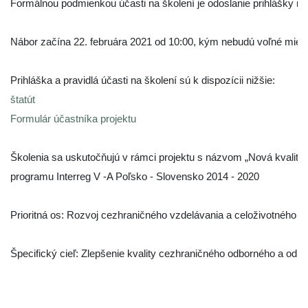
Formálnou podmienkou účasti na školení je odoslanie prihlášky na
Nábor začína 22. februára 2021 od 10:00, kým nebudú voľné miest
štatút 
Formulár účastníka projektu
Školenia sa uskutočňujú v rámci projektu s názvom „Nová kvalita 
programu Interreg V -A Poľsko - Slovensko 2014 - 2020

Prioritná os: Rozvoj cezhraničného vzdelávania a celoživotného vz
Špecifický cieľ: Zlepšenie kvality cezhraničného odborného a odb